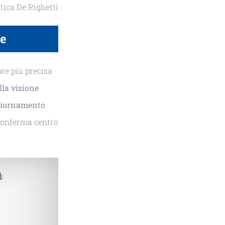
tica De Righetti
ne
re più precisa
lla visione
iornamento
riconferma centro