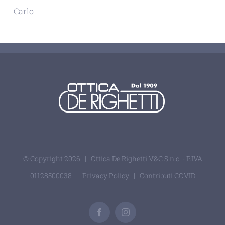
Carlo
© Copyright
2026 | Ottica De Righetti V&C S.n.c. - P.IVA
01128500038 |
Privacy Policy
|
Contributi COVID
Facebook
Instagram