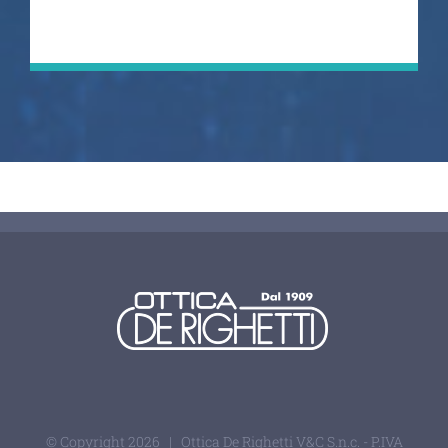
© Copyright
2026 | Ottica De Righetti V&C S.n.c. - P.IVA