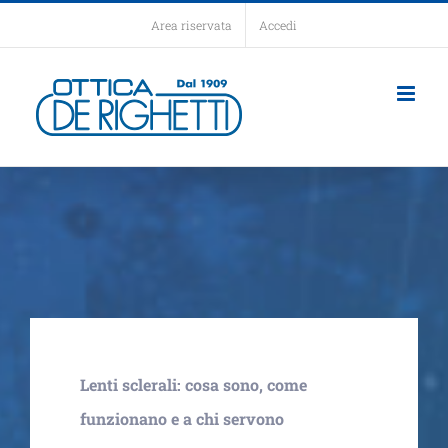
Salta
Area riservata
Accedi
al
contenuto
Lenti sclerali: cosa sono, come
funzionano e a chi servono