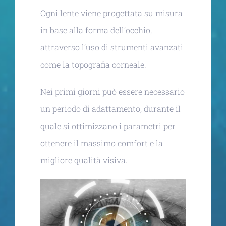
Ogni lente viene progettata su misura
in base alla forma dell’occhio,
attraverso l’uso di strumenti avanzati
come la topografia corneale.
Nei primi giorni può essere necessario
un periodo di adattamento, durante il
quale si ottimizzano i parametri per
ottenere il massimo comfort e la
migliore qualità visiva.