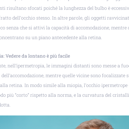
anti risultano sfocati poiché la lunghezza del bulbo è eccessi
fratto dell’occhio stesso. In altre parole, gli oggetti ravvicina
co senza che si attivi la capacità di accomodazione, mentre 
concentrano su un piano antecedente alla retina.
a: Vedere da lontano è più facile
e, nell’ipermetropia, le immagini distanti sono messe a fu
o dell’accomodazione, mentre quelle vicine sono focalizzate 
alla retina. In modo simile alla miopia, l’occhio ipermetrope 
o più “corto” rispetto alla norma, e la curvatura del cristall
dotta.