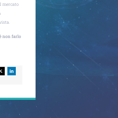
ul mercato
a
vista.
é non farlo