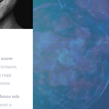
e
nuove
rformante,
i raggi
estate.
 fanno solo
sposti a