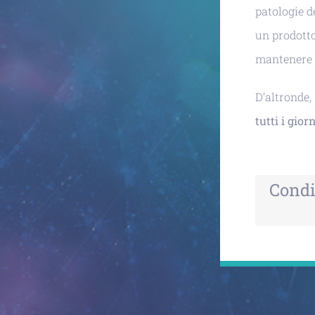
patologie d
un prodotto
mantenere p
D’altronde,
tutti i gior
Condiv