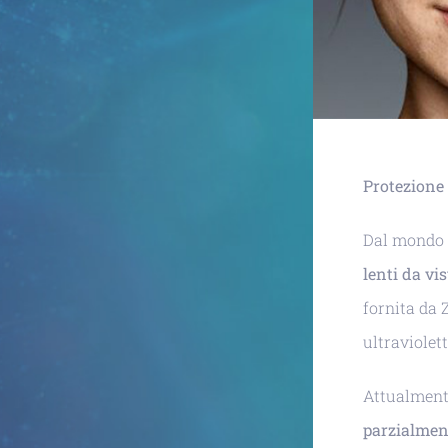
Protezione t
Dal mondo Z
lenti da vi
fornita da 
ultraviolett
Attualmen
parzialmen