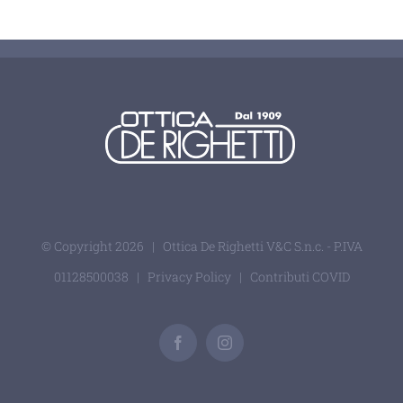
© Copyright
2026 | Ottica De Righetti V&C S.n.c. - P.IVA
01128500038 |
Privacy Policy
|
Contributi COVID
Facebook
Instagram